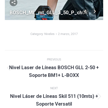
BOSCH_ML_mt_GLL_3_50_P_ch03
Category:
Niveles
2 marzo, 2017
Album
PREVIOUS
navigation
Nivel Laser de Líneas BOSCH GLL 2-50 +
Previous
Soporte BM1+ L-BOXX
album:
NEXT
Nivel Láser de Líneas Skil 511 (10mts) +
Next
Soporte Versatil
album: